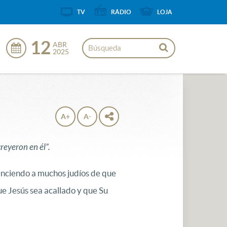
TV
RÁDIO
LOJA
12
ABR
2025
A+
A-
reyeron en él”.
venciendo a muchos judíos de que
ue Jesús sea acallado y que Su