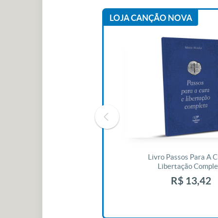
LOJA CANÇÃO NOVA
Livro O Padre: A História De Vida
Livro Passos Para A C
De Jonas Abib
Libertação Comple
R$ 42,41
R$ 13,42