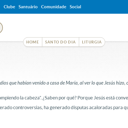
a
Clube
Santuário
Comunidade
Social
HOME
SANTO DO DIA
LITURGIA
íos que habían venido a casa de María, al ver lo que Jesús hizo, c
 “rompiendo la cabeza”. ¿Saben por qué? Porque Jesús está con
generado controversias, ha generado disputas acaloradas para q