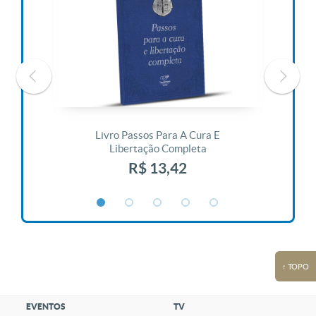
 Vida
Livro Passos Para A Cura E
Liv
Libertação Completa
R$ 13,42
↑ TOPO
EVENTOS
TV