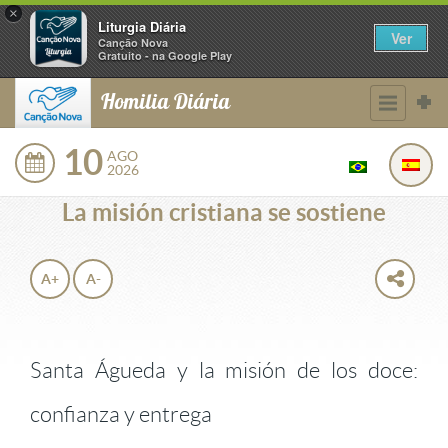
×
Liturgia Diária
Ver
Canção Nova
Gratuito - na Google Play
Homilia Diária
10
AGO
2026
La misión cristiana se sostiene
A+
A-
Santa Águeda y la misión de los doce:
confianza y entrega