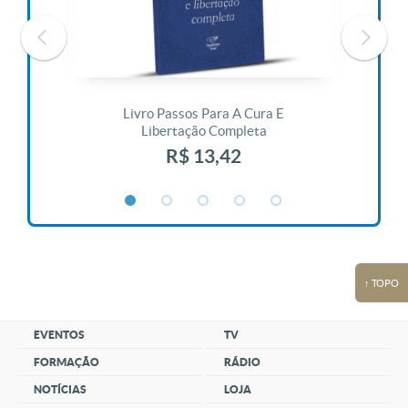
 Vida
Livro Passos Para A Cura E
Liv
Libertação Completa
R$ 13,42
↑ TOPO
EVENTOS
TV
FORMAÇÃO
RÁDIO
NOTÍCIAS
LOJA