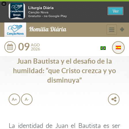
×
Liturgia Diária
Ver
Canção Nova
Gratuito - na Google Play
Homilia Diária
09
AGO
2026
Juan Bautista y el desafio de la
humildad: “que Cristo crezca y yo
disminuya”
A+
A-
La identidad de Juan el Bautista es ser