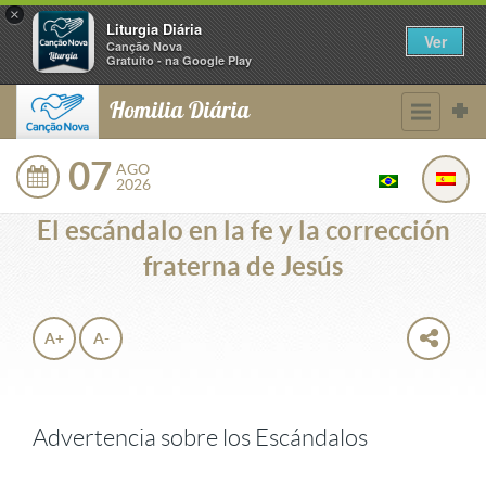
×
Liturgia Diária
Ver
Canção Nova
Gratuito - na Google Play
Homilia Diária
07
AGO
2026
El escándalo en la fe y la corrección
fraterna de Jesús
A+
A-
Advertencia sobre los Escándalos