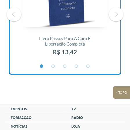
 Vida
Livro Passos Para A Cura E
Liv
Libertação Completa
R$ 13,42
↑ TOPO
EVENTOS
TV
FORMAÇÃO
RÁDIO
NOTÍCIAS
LOJA