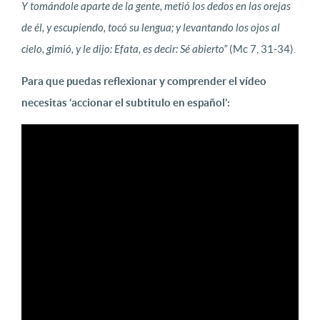
Y tomándole aparte de la gente, metió los dedos en las orejas
de él, y escupiendo, tocó su lengua; y levantando los ojos al
cielo, gimió, y le dijo: Efata, es decir: Sé abierto”
(Mc 7, 31-34).
Para que puedas reflexionar y comprender el vídeo
necesitas ‘accionar el subtitulo en español’: