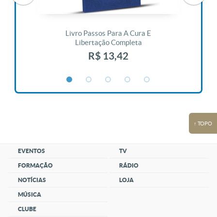
 Vida
Livro Passos Para A Cura E
Liv
Libertação Completa
R$ 13,42
↑ TOPO
EVENTOS
TV
FORMAÇÃO
RÁDIO
NOTÍCIAS
LOJA
MÚSICA
CLUBE