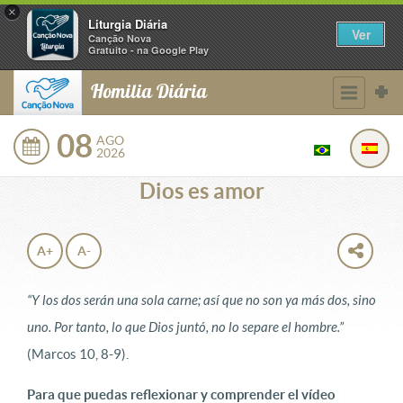
×
Liturgia Diária
Ver
Canção Nova
Gratuito - na Google Play
Homilia Diária
08
AGO
2026
Dios es amor
A+
A-
“Y los dos serán una sola carne; así que no son ya más dos, sino
uno. Por tanto, lo que Dios juntó, no lo separe el hombre.”
(Marcos 10, 8-9).
Para que puedas reflexionar y comprender el vídeo