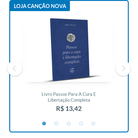
LOJA CANÇÃO NOVA
 Vida
Livro Passos Para A Cura E
Liv
Libertação Completa
R$ 13,42