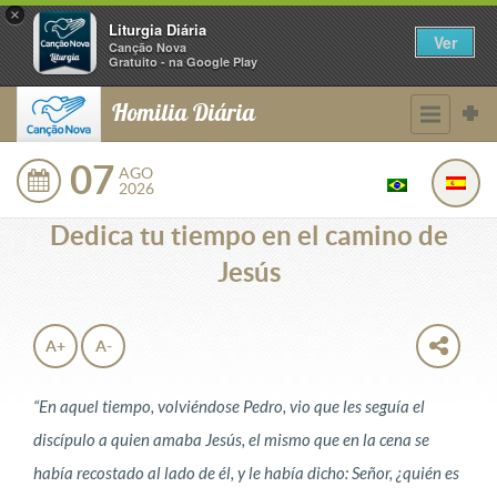
×
Liturgia Diária
Ver
Canção Nova
Gratuito - na Google Play
Homilia Diária
07
AGO
2026
Dedica tu tiempo en el camino de
Jesús
A+
A-
“En aquel tiempo, volviéndose Pedro, vio que les seguía el
discípulo a quien amaba Jesús, el mismo que en la cena se
había recostado al lado de él, y le había dicho: Señor, ¿quién es