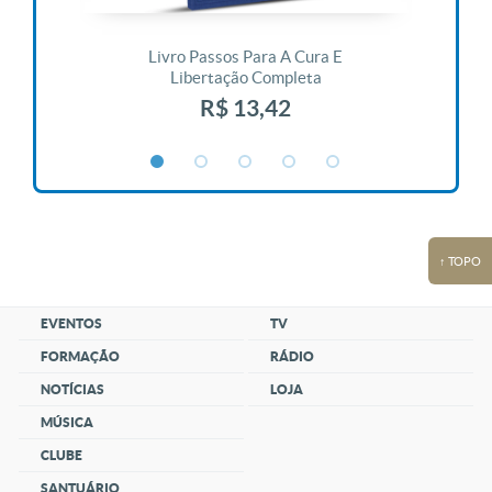
 Vida
Livro Passos Para A Cura E
Liv
Libertação Completa
R$ 13,42
↑ TOPO
EVENTOS
TV
FORMAÇÃO
RÁDIO
NOTÍCIAS
LOJA
MÚSICA
CLUBE
SANTUÁRIO