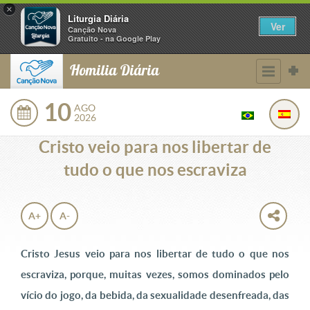
×
Liturgia Diária
Ver
Canção Nova
Gratuito - na Google Play
Homilia Diária
10
AGO
2026
Cristo veio para nos libertar de
tudo o que nos escraviza
A+
A-
Cristo Jesus veio para nos libertar de tudo o que nos
escraviza, porque, muitas vezes, somos dominados pelo
vício do jogo, da bebida, da sexualidade desenfreada, das