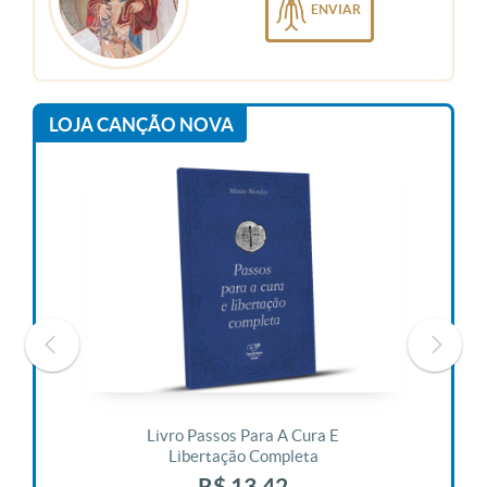
ENVIAR
LOJA CANÇÃO NOVA
 Vida
Livro Passos Para A Cura E
Liv
Libertação Completa
R$ 13,42