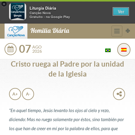
×
Liturgia Diária
Ver
Canção Nova
Gratuito - na Google Play
Homilia Diária
07
AGO
2026
Cristo ruega al Padre por la unidad
de la Iglesia
A+
A-
“En aquel tiempo, Jesús levanto los ojos al cielo y rezo,
diciendo: Mas no ruego solamente por éstos, sino también por
los que han de creer en mí por la palabra de ellos, para que