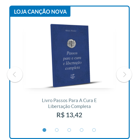
LOJA CANÇÃO NOVA
 Vida
Livro Passos Para A Cura E
Liv
Libertação Completa
R$ 13,42