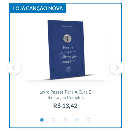
LOJA CANÇÃO NOVA
 Vida
Livro Passos Para A Cura E
Liv
Libertação Completa
R$ 13,42