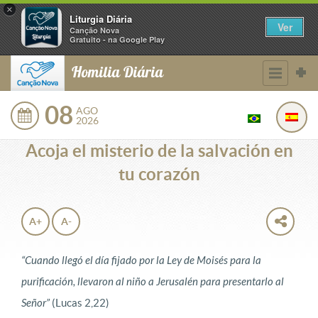
×
Liturgia Diária
Ver
Canção Nova
Gratuito - na Google Play
Homilia Diária
08
AGO
2026
Acoja el misterio de la salvación en
tu corazón
A+
A-
“Cuando llegó el día fijado por la Ley de Moisés para la
purificación, llevaron al niño a Jerusalén para presentarlo al
Señor”
(Lucas 2,22)