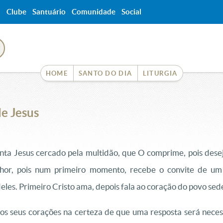
a
Clube
Santuário
Comunidade
Social
HOME
SANTO DO DIA
LITURGIA
de Jesus
nta Jesus cercado pela multidão, que O comprime, pois desej
hor, pois num primeiro momento, recebe o convite de um
les. Primeiro Cristo ama, depois fala ao coração do povo sed
os seus corações na certeza de que uma resposta será neces