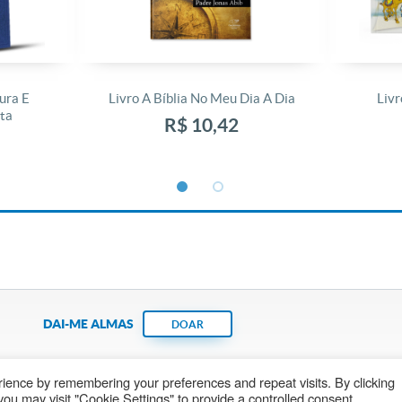
ura E
Livro A Bíblia No Meu Dia A Dia
Livr
ta
R$ 10,42
DAI-ME ALMAS
DOAR
ience by remembering your preferences and repeat visits. By clicking
Fundação João Paulo II
Pedido de Oração
Ma
ou may visit "Cookie Settings" to provide a controlled consent.