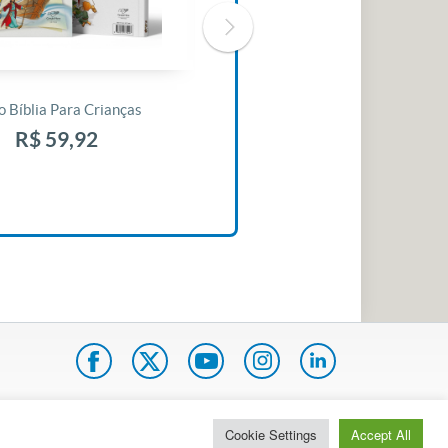
o Bíblia Para Crianças
Livro 30 Minutos Para Mudar O
Seu Dia
R$ 59,92
R$ 10,42
pa do site
Internacional
Cookie Settings
Accept All