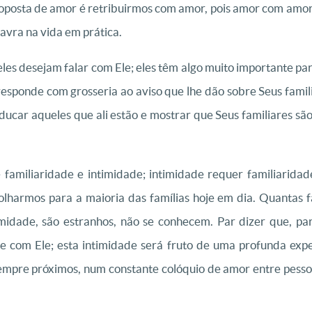
roposta de amor é retribuirmos com amor, pois amor com amor
lavra na vida em prática.
; eles desejam falar com Ele; eles têm algo muito importante p
sponde com grosseria ao aviso que lhe dão sobre Seus famil
ducar aqueles que ali estão e mostrar que Seus familiares são 
familiaridade e intimidade; intimidade requer familiaridad
 olharmos para a maioria das famílias hoje em dia. Quantas 
imidade, são estranhos, não se conhecem. Par dizer que, pa
e com Ele; esta intimidade será fruto de uma profunda expe
empre próximos, num constante colóquio de amor entre pesso