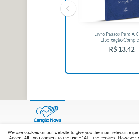
Livro O Padre: A História De Vida
Livro Passos Para A C
De Jonas Abib
Libertação Comple
R$ 42,41
R$ 13,42
We use cookies on our website to give you the most relevant exper
© 2002 – 2026
cancaonova.com
Todos os direitos reservados.
“Accept All”, you consent to the use of ALL the cookies. However, y