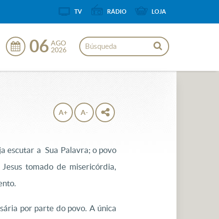
TV
RÁDIO
LOJA
06
AGO
2026
A+
A-
a escutar a Sua Palavra; o povo
 Jesus tomado de misericórdia,
ento.
sária por parte do povo. A única