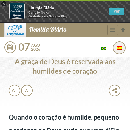
×
Liturgia Diária
Ver
Canção Nova
Gratuito - na Google Play
Homilia Diária
07
AGO
2026
A graça de Deus é reservada aos
humildes de coração
A+
A-
Quando o coração é humilde, pequeno