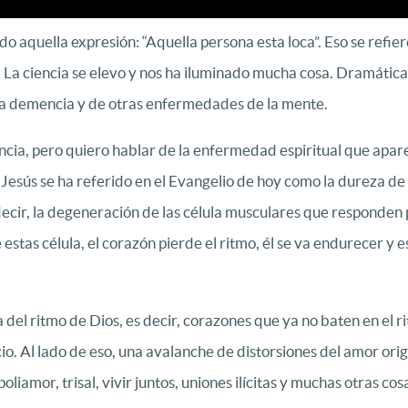
 aquella expresión: “Aquella persona esta loca”. Eso se refier
. La ciencia se elevo y nos ha iluminado mucha cosa. Dramátic
 la demencia y de otras enfermedades de la mente.
cia, pero quiero hablar de la enfermedad espiritual que aparec
l Jesús se ha referido en el Evangelio de hoy como la dureza d
decir, la degeneración de las célula musculares que responden 
tas célula, el corazón pierde el ritmo, él se va endurecer y e
 del ritmo de Dios, es decir, corazones que ya no baten en el r
io. Al lado de eso, una avalanche de distorsiones del amor ori
poliamor, trisal, vivir juntos, uniones ilícitas y muchas otras cos