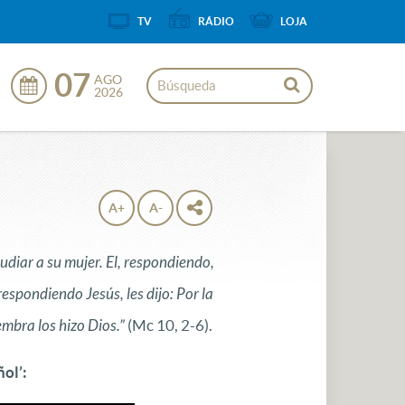
TV
RÁDIO
LOJA
07
AGO
2026
A+
A-
pudiar a su mujer. El, respondiendo,
respondiendo Jesús, les dijo: Por la
embra los hizo Dios.”
(Mc 10, 2-6).
ol’: