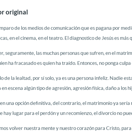
r original
 amparo de los medios de comunicación que es pagana por medio 
icas, en el cinema, en el teatro. El diagnostico de Jesús es más
er, seguramente, las muchas personas que sufren, en el matrim
n ha fracasado es quien ha traído. Entonces, no ponga culpa en
o de la lealtad, por sí solo, ya es una persona infeliz. Nadie e
n escena algún tipo de agresión, agresión física, daño a los hi
n una opción definitiva, del contrario, el matrimonio ya sería
 hay lugar para el perdón y un recomienzo, el divorcio no pued
mos volver nuestra mente y nuestro corazón para Cristo, para