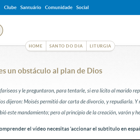
a
Clube
Santuário
Comunidade
Social
HOME
SANTO DO DIA
LITURGIA
es un obstáculo al plan de Dios
fariseos y le preguntaron, para tentarle, si era lícito al marido re
os dijeron: Moisés permitió dar carta de divorcio, y repudiarla. Y 
bió este mandamiento; pero al principio de la creación, varón y h
omprender el vídeo necesitas ‘accionar el subtitulo en españ