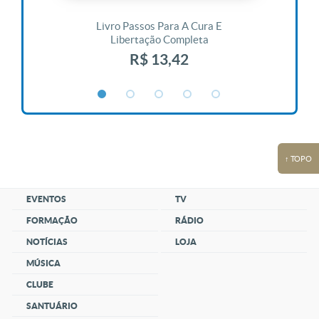
 Vida
Livro Passos Para A Cura E
Liv
Libertação Completa
R$ 13,42
↑ TOPO
EVENTOS
TV
FORMAÇÃO
RÁDIO
NOTÍCIAS
LOJA
MÚSICA
CLUBE
SANTUÁRIO