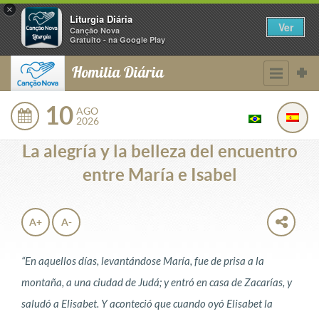
×
Liturgia Diária
Ver
Canção Nova
Gratuito - na Google Play
Homilia Diária
10
AGO
2026
La alegría y la belleza del encuentro
entre María e Isabel
A+
A-
“En aquellos días, levantándose María, fue de prisa a la
montaña, a una ciudad de Judá; y entró en casa de Zacarías, y
saludó a Elisabet. Y aconteció que cuando oyó Elisabet la