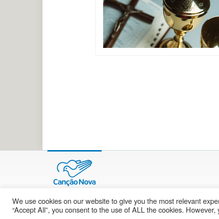
We use cookies on our website to give you the most relevant exper
© 2002 – 2026
cancaonova.com
Todos os direitos reservados.
“Accept All”, you consent to the use of ALL the cookies. However, y