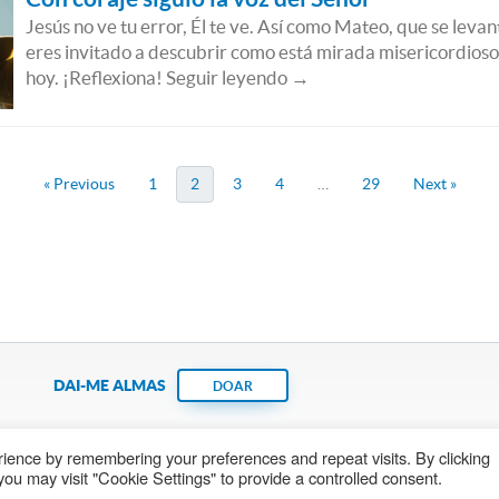
Jesús no ve tu error, Él te ve. Así como Mateo, que se levan
eres invitado a descubrir como está mirada misericordioso
hoy. ¡Reflexiona! Seguir leyendo →
« Previous
1
2
3
4
…
29
Next »
DAI-ME ALMAS
DOAR
ience by remembering your preferences and repeat visits. By clicking
Fundação João Paulo II
Pedido de Oração
Ma
ou may visit "Cookie Settings" to provide a controlled consent.