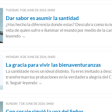
TUESDAY, 9
DE
JUNE
DE
2026, 0H00
Dar sabor es asumir la santidad
¿Has hecho la diferencia donde estas? Descubra como tu t
vida de quien sufre e iluminar el mundo por medio de la cari
leyendo →
MONDAY, 8
DE
JUNE
DE
2026, 0H00
La gracia para vivir las bienaventuranzas
La santidade no es un ideal distinto. Tu eres invitado a de
transforman tus probaciones en la verdadera alegría del Ci
ti. Seguir leyendo →
SUNDAY, 7
DE
JUNE
DE
2026, 0H00
Con coraje siguió la voz del Señor