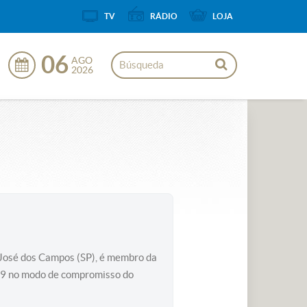
TV
RÁDIO
LOJA
06
AGO
2026
o José dos Campos (SP), é membro da
09 no modo de compromisso do