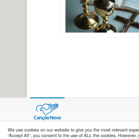
We use cookies on our website to give you the most relevant exper
© 2002 – 2026
cancaonova.com
Todos os direitos reservados.
“Accept All”, you consent to the use of ALL the cookies. However, y