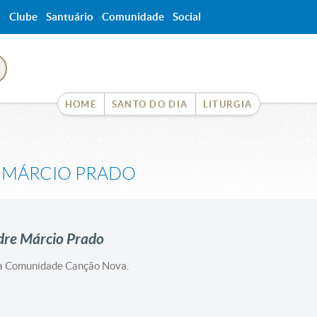
a
Clube
Santuário
Comunidade
Social
HOME
SANTO DO DIA
LITURGIA
 MÁRCIO PRADO
dre Márcio Prado
a Comunidade Canção Nova.