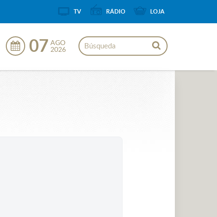
TV
RÁDIO
LOJA
07
AGO
2026