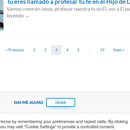
Tu eres llamado a profesar tu fe en el Hijo de 
Vamos creen en Jesús, profesar nuestra fe en Él, ver a Él p
leyendo →
« Previous
1
2
3
4
5
…
19
Next »
DAI-ME ALMAS
DOAR
ience by remembering your preferences and repeat visits. By clicking
Fundação João Paulo II
Pedido de Oração
Ma
ou may visit "Cookie Settings" to provide a controlled consent.