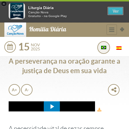
×
Liturgia Diária
Ver
Canção Nova
Gratuito - na Google Play
Homilia Diária
15
NOV
2025
A perseverança na oração garante a
justiça de Deus em sua vida
A+
A-
A necessidade vital de rezar sempre