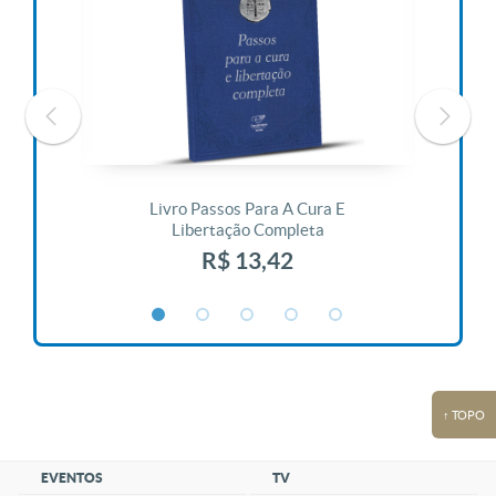
 Vida
Livro Passos Para A Cura E
Liv
Libertação Completa
R$ 13,42
↑ TOPO
EVENTOS
TV