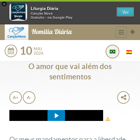
×
Liturgia Diária
Ver
Canção Nova
Gratuito - na Google Play
Homilia Diária
10
MAI
2026
O amor que vai além dos
sentimentos
A+
A-
Os meus mandamentos para a liberdade