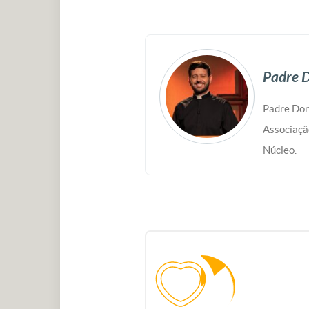
Padre D
Padre Don
Associaçã
Núcleo.