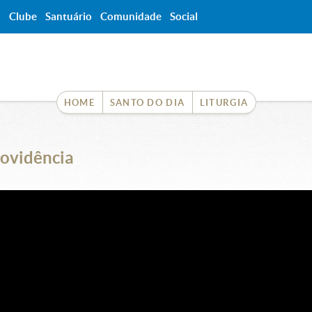
a
Clube
Santuário
Comunidade
Social
HOME
SANTO DO DIA
LITURGIA
rovidência