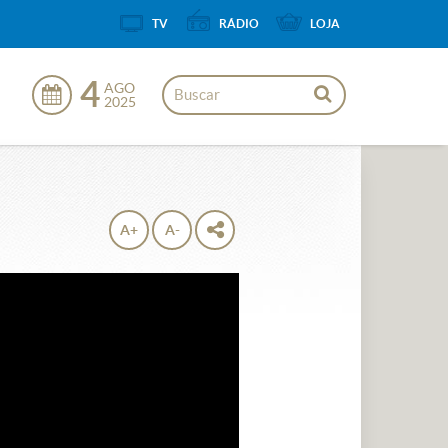
TV
RÁDIO
LOJA
4
AGO
2025
A+
A-