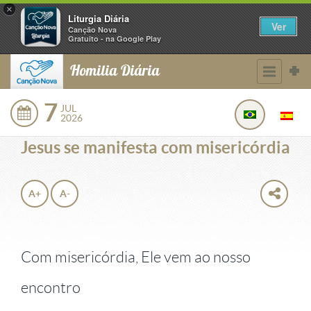
×
Liturgia Diária
Ver
Canção Nova
Gratuito - na Google Play
Homilia Diária
7
JUL
2026
Jesus se manifesta com misericórdia
A+
A-
Com misericórdia, Ele vem ao nosso
encontro