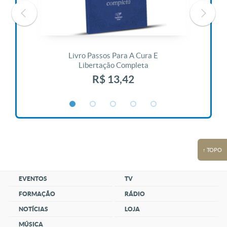
 Vida
Livro Passos Para A Cura E
Liv
Libertação Completa
R$ 13,42
↑ TOPO
EVENTOS
TV
FORMAÇÃO
RÁDIO
NOTÍCIAS
LOJA
MÚSICA