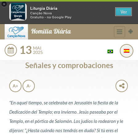
×
Liturgia Diária
Ver
Canção Nova
Gratuito - na Google Play
Homilia Diária
13
MAI
2025
Señales y comprobaciones
A+
A-
“En aquel tiempo, se celebraba en Jerusalén la fiesta de la
Dedicación del Templo; era invierno. Jesús paseaba por el
Templo, en el pórtico de Salomón. Los judíos lo rodearon y le
dijeron: “¿Hasta cuándo nos tendrás en duda? Si tú eres el