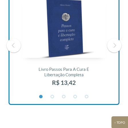
 Vida
Livro Passos Para A Cura E
Liv
Libertação Completa
R$ 13,42
↑ TOPO