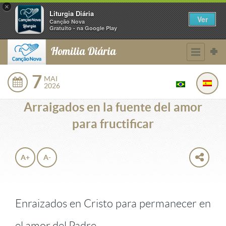
×
Liturgia Diária
Ver
Canção Nova
Gratuito - na Google Play
Homilia Diária
7
MAI
2026
Arraigados en la fuente del amor
para fructificar
A+
A-
Enraizados en Cristo para permanecer en
el amor del Padre