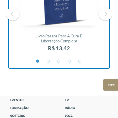
 Vida
Livro Passos Para A Cura E
Liv
Libertação Completa
R$ 13,42
↑ TOPO
EVENTOS
TV
FORMAÇÃO
RÁDIO
NOTÍCIAS
LOJA