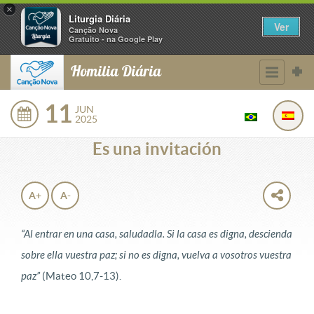
×
Liturgia Diária
Ver
Canção Nova
Gratuito - na Google Play
Homilia Diária
11
JUN
2025
Es una invitación
A+
A-
“Al entrar en una casa, saludadla. Si la casa es digna, descienda
sobre ella vuestra paz; si no es digna, vuelva a vosotros vuestra
paz”
(Mateo 10,7-13).