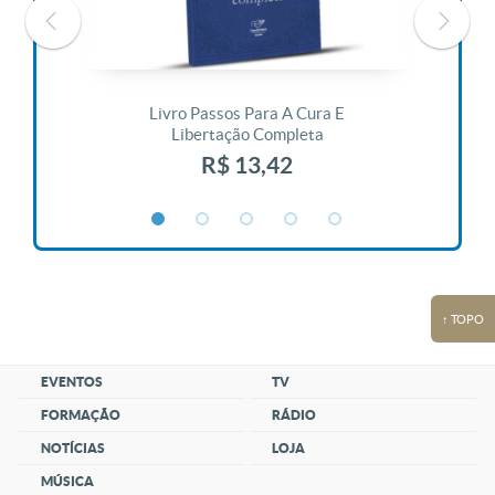
 Vida
Livro Passos Para A Cura E
Liv
Libertação Completa
R$ 13,42
↑ TOPO
EVENTOS
TV
FORMAÇÃO
RÁDIO
NOTÍCIAS
LOJA
MÚSICA